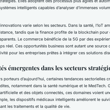
tratégies. Elles adoptent des processus plus agiles et autom
e systèmes intelligents capables d’analyser d’immenses vol
innovations varie selon les secteurs. Dans la santé, l’IoT amé
istance, tandis que la finance profite de la blockchain pou
ansparents. Le commerce bénéficie de la 5G par des expérien
mps réel. Ces opportunités business sont autant une source 
vité pour les entreprises prêtes à intégrer ces solutions dis
és émergentes dans les secteurs stratég
s porteurs d’aujourd’hui, certaines tendances sectorielles c
édites, notamment dans la santé numérique et le MedTech. G
e artificielle et des objets connectés, ces domaines voient u
ple, les dispositifs médicaux intelligents améliorent le suiv
ant les traitements et la qualité de vie.