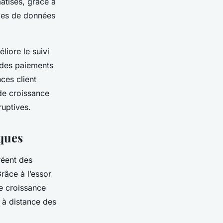
atisés, grâce à
umes de données
liore le suivi
r des paiements
ces client
de croissance
ruptives.
iques
réent des
râce à l’essor
ne croissance
i à distance des