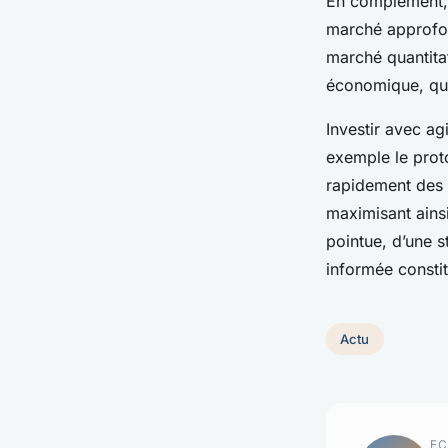
En complément, l
marché approfond
marché quantitat
économique, qui
Investir avec ag
exemple le proto
rapidement des r
maximisant ainsi
pointue, d’une s
informée constit
Actu
EC