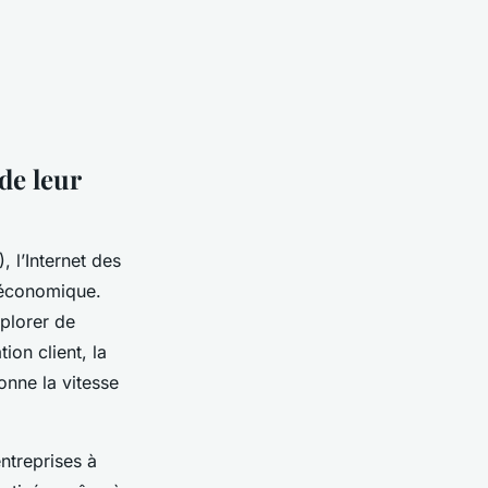
de leur
, l’Internet des
e économique.
plorer de
on client, la
onne la vitesse
entreprises à