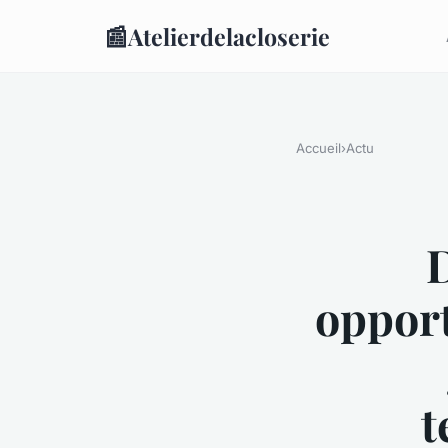
📰
Atelierdelacloserie
Accueil
›
Actu
D
oppor
t