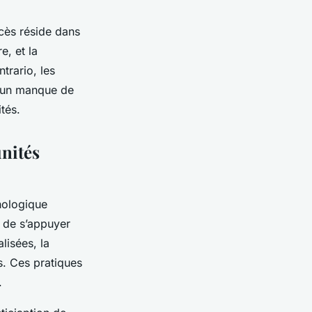
ccès réside dans
e, et la
trario, les
u un manque de
tés.
unités
nologique
l de s’appuyer
lisées, la
s. Ces pratiques
.