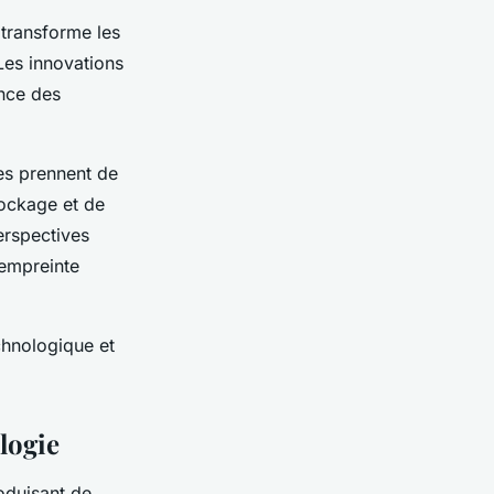
 transforme les
Les innovations
ance des
les prennent de
tockage et de
erspectives
 empreinte
chnologique et
logie
oduisant de