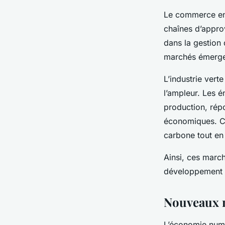
Le commerce en 
chaînes d’appro
dans la gestion 
marchés émergen
L’industrie vert
l’ampleur. Les 
production, répo
économiques. Ce
carbone tout en 
Ainsi, ces march
développement 
Nouveaux m
L’économie numé