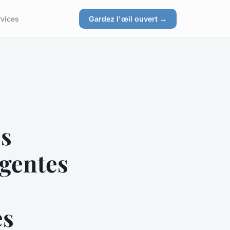
rvices
Gardez l'œil ouvert →
es
gentes
s
es