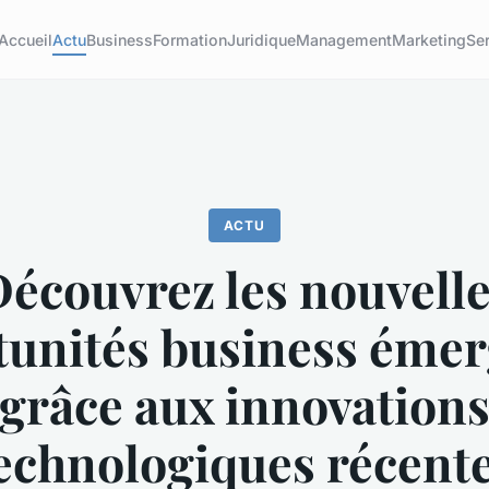
Accueil
Actu
Business
Formation
Juridique
Management
Marketing
Se
ACTU
écouvrez les nouvell
tunités business émer
grâce aux innovation
echnologiques récent