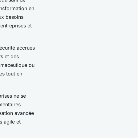
ansformation en
ux besoins
 entreprises et
écurité accrues
ts et des
armaceutique ou
es tout en
prises ne se
mentaires
isation avancée
 agile et