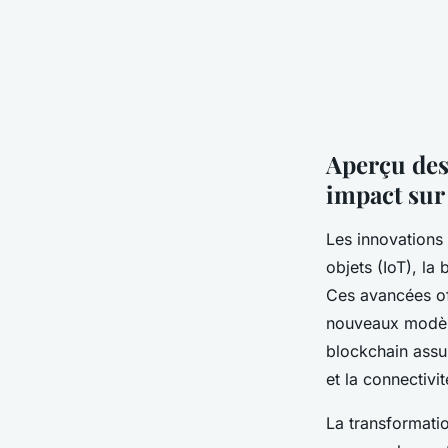
Aperçu des
impact sur
Les innovations 
objets (IoT), l
Ces avancées of
nouveaux modèle
blockchain assur
et la connectivi
La transformatio