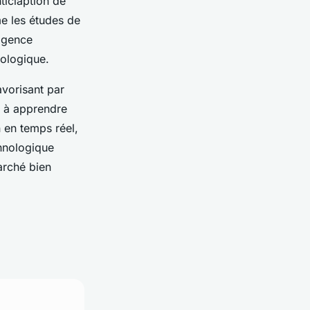
ticiaption de
me les études de
ligence
nologique.
avorisant par
é à apprendre
n en temps réel,
chnologique
arché bien