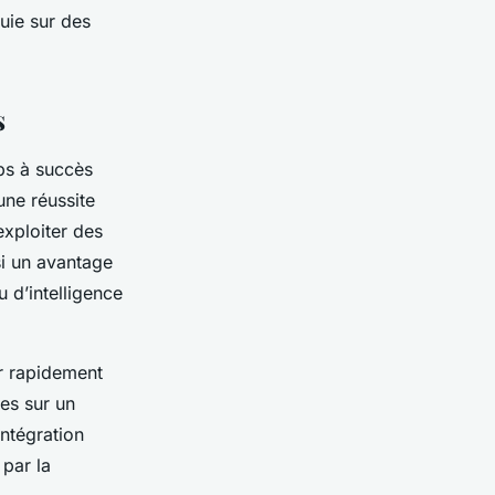
uie sur des
s
ps à succès
une réussite
exploiter des
si un avantage
u d’intelligence
r rapidement
tes sur un
ntégration
 par la