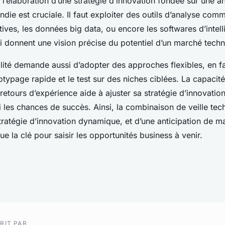
’élaboration d’une stratégie d’innovation fondée sur une an
ie est cruciale. Il faut exploiter des outils d’analyse com
ives, les données big data, ou encore les softwares d’intel
 donnent une vision précise du potentiel d’un marché tech
ilité demande aussi d’adopter des approches flexibles, en f
typage rapide et le test sur des niches ciblées. La capacit
etours d’expérience aide à ajuster sa stratégie d’innovatio
 les chances de succès. Ainsi, la combinaison de veille te
tratégie d’innovation dynamique, et d’une anticipation de m
ue la clé pour saisir les opportunités business à venir.
RIT PAR