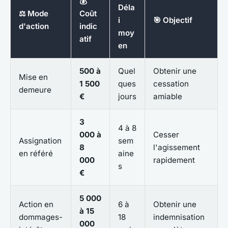
💰
Déla
⚖️ Mode
Coût
i
🎯 Objectif
d'action
indic
moy
atif
en
500 à
Quel
Obtenir une
Mise en
1 500
ques
cessation
demeure
€
jours
amiable
3
4 à 8
000 à
Cesser
Assignation
sem
8
l'agissement
en référé
aine
000
rapidement
s
€
5 000
Action en
6 à
Obtenir une
à 15
dommages-
18
indemnisation
000